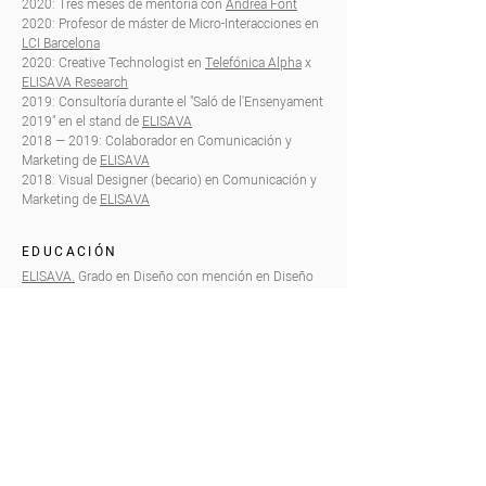
2020: Tres meses de mentoría con
Andrea Font
2020: Profesor de máster de Micro-Interacciones en
LCI Barcelona
2020: Creative Technologist en
Telefónica Alpha
x
ELISAVA Research
2019: Consultoría durante el "Saló de l'Ensenyament
2019" en el stand de
ELISAVA
2018 — 2019: Colaborador en Comunicación y
Marketing de
ELISAVA
2018: Visual Designer (becario) en Comunicación y
Marketing de
ELISAVA
EDUCACIÓN
ELISAVA.
Grado en Diseño con mención en Diseño
de Interacción Digital (2015 — 2019)
2024: Curso oficial de piloto profesional de drones
STS (AESA+AESA)
PREMIOS
2018 — Llacuna
, Mejor instalación del Festival Llum
BCN
2017 — Artrock
, Ilustración tote-bag Hard Rock Café
BCN x Grup Arrels