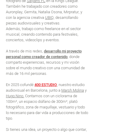
fotógrafo de
Saiyans FC
en la Kings League.
También he trabajado con creadores como
Auronplay, Gemita, Natalia Osona, Mirpratur, y
con la agencia creativa
UBIQ
, desarrollando
piezas audiovisuales y creativas.
​Además, trabajo como freelance en el sector
musical, creando contenido para festivales,
conciertos, videoclips y eventos.
A través de mis redes,
desarrollo mi proyecto
personal como creador de contenido
, donde
comparto experiencias, recursos y mi visión
sobre el mundo creativo con una comunidad de
más de 16 mil personas.
En 2025 cofundé
400 ESTUDIO
, nuestro estudio
audiovisual en Barcelona, junto a
Marsh Molina
y
Hugo Nino.
Contamos con un ciclorama de
100m², un espacio diáfano de 300m², plató
fotográfico, zona de maquillaje, vestuario y todo
lo necesario para dar vida a producciones de todo
tipo.
Si tienes una idea, un proyecto o algo que contar,