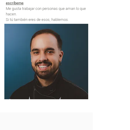
escríbeme
.
Me gusta trabajar con personas que aman lo que
hacen.
Si tú también eres de esos, hablemos.