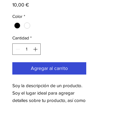
Precio
10,00 €
Color
*
Cantidad
*
Agregar al carrito
Soy la descripción de un producto. 
Soy el lugar ideal para agregar 
detalles sobre tu producto, así como 
tamaño, materiales, instrucciones de 
cuidado y de limpieza.
INFORMACIÓN DE PRODUCTO