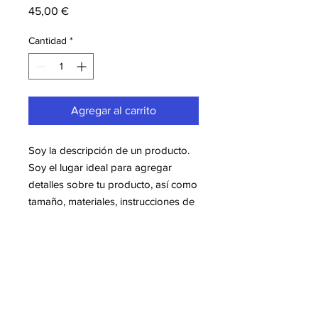
Precio
45,00 €
Cantidad
*
Agregar al carrito
Soy la descripción de un producto. 
Soy el lugar ideal para agregar 
detalles sobre tu producto, así como 
tamaño, materiales, instrucciones de 
cuidado y de limpieza.
INFORMACIÓN DE PRODUCTO
Soy la descripción de un producto.
POLÍTICA DE DEVOLUCIÓN Y
Soy el lugar ideal para agregar
REEMBOLSO